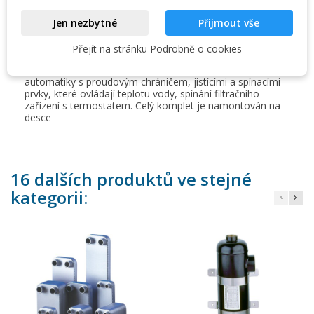
Tepelné výměníky - kompaktní jednotky. Pouze na
Jen nezbytné
Přijmout vše
objednání. Výměníková kompaktní jednotka - sestaveno z:
Tepelného výměníku ( vývody šroubením mosaz/plast
Přejít na stránku Podrobně o cookies
1,5"/50 mm. Oběhového čerpadla Wilo ( na primárním
okruhu 1"). Jímky pro teplotní čidlo termostatu. El.
automatiky s proudovým chráničem, jistícími a spínacími
prvky, které ovládají teplotu vody, spínání filtračního
zařízení s termostatem. Celý komplet je namontován na
desce
16 dalších produktů ve stejné
kategorii: