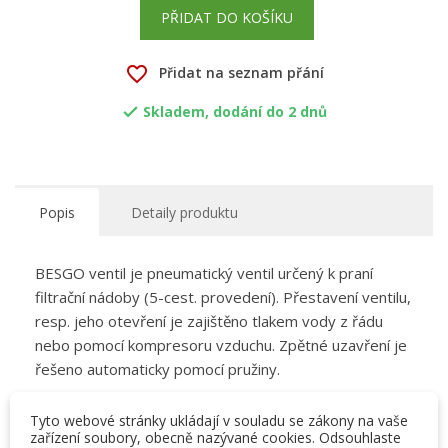
PŘIDAT DO KOŠÍKU
favorite_border
Přidat na seznam přání
Skladem, dodání do 2 dnů

Popis
Detaily produktu
BESGO ventil je pneumatický ventil určený k praní
filtrační nádoby (5-cest. provedení). Přestavení ventilu,
resp. jeho otevření je zajištěno tlakem vody z řádu
nebo pomocí kompresoru vzduchu. Zpětné uzavření je
řešeno automaticky pomocí pružiny.
Velkou výhodou těchto ventilů je maximální provozní
Tyto webové stránky ukládají v souladu se zákony na vaše
bezpečnost, změna polohy může proběhnout i při
zařízení soubory, obecně nazývané cookies. Odsouhlaste