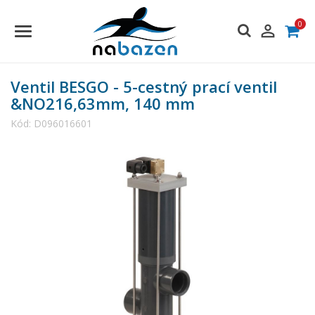
0

Ventil BESGO - 5-cestný prací ventil
&NO216,63mm, 140 mm
Kód:
D096016601