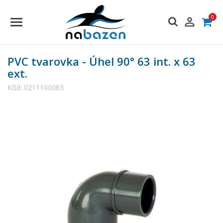
0

PVC tvarovka - Úhel 90° 63 int. x 63
ext.
Kód:
0211100063