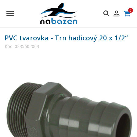
0

PVC tvarovka - Trn hadicový 20 x 1/2“
Kód:
0235602003