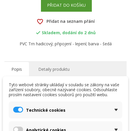
PŘIDAT DO KOŠÍKU
favorite_border
Přidat na seznam přání
Skladem, dodání do 2 dnů

PVC Trn hadicový; připojení - lepení; barva - šedá
Popis
Detaily produktu
Tyto webové stránky ukládají v souladu se zákony na vaše
Systém tlakových trubek - tvarovek - armatur z PVC-U,
zařízení soubory, obecně nazývané cookies. Odsouhlaste
které se spojují lepením nebo pomocí mechanických
prosím nastavení cookies souborů pro použití webu.
spojů. Výhodou je jak snadná manipulace i montáž, tak
×
×
Vytvořit seznam přání
chemická odolnost potrubních dílů.
Přihlásit se
Technické cookies
×
My wishlists
Název seznamu přání
Musíte být přihlášen, abyste si mohli výrobky uložit do
svého seznamu přání.
16 dalších produktů ve stejné
Analytické cookies