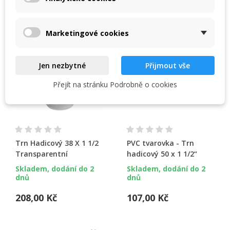
kategorii:
Create new list
add_circle_outline
Zrušit
Přihlásit se
Zrušit
Vytvořit seznam přání
Marketingové cookies
Jen nezbytné
Přijmout vše
Přejít na stránku Podrobně o cookies
Trn Hadicový 38 X 1 1/2
PVC tvarovka - Trn
Transparentní
hadicový 50 x 1 1/2“
Skladem, dodání do 2
Skladem, dodání do 2
dnů
dnů
208,00 Kč
107,00 Kč