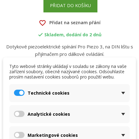
PŘIDAT DO KOŠÍKU
favorite_border
Přidat na seznam přání
Skladem, dodání do 2 dnů

Dotykové piezoelektrické spínání Pro Piezo 3, na DIN lištu s
přijímačem pro dálkové ovládání.
Tyto webové stránky ukládají v souladu se zákony na vaše
zařízení soubory, obecně nazývané cookies. Odsouhlaste
prosím nastavení cookies souborů pro použití webu.
×
×
Vytvořit seznam přání
Přihlásit se
Popis
Detaily produktu
Přílohy
Technické cookies
×
My wishlists
Název seznamu přání
Musíte být přihlášen, abyste si mohli výrobky uložit do
Dotykové piezoelektrické spínání
svého seznamu přání.
Analytické cookies
Nová dotyková piezoelektrická spínací jednotka pro 1,
Create new list
add_circle_outline
3 a 5 prvků
Zrušit
Přihlásit se
s možností nastavení automatického vypnutí za 5-35
Zrušit
Vytvořit seznam přání
Marketingové cookies