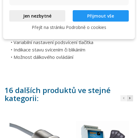
minut
(krok 5 minut).
Pro Piezo 1 -- pouze jeden krok 30 minut.
Jen nezbytné
Přijmout vše
Přejít na stránku Podrobně o cookies
• Možnost montáže na stěnu nebo na DIN lištu
• Variabilní nastavení podsvícení tlačítka
• Indikace stavu svícením či blikáním
• Možnost dálkového ovládání
16 dalších produktů ve stejné
kategorii: