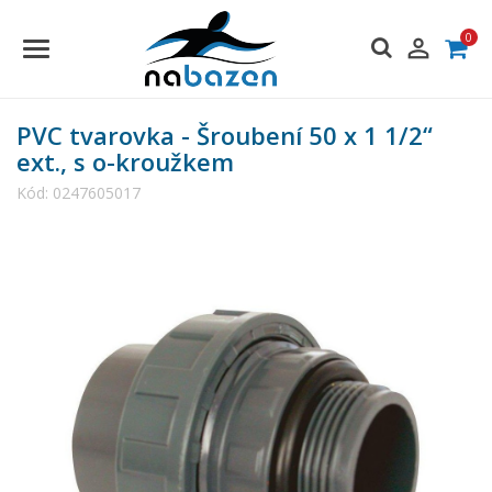
0

PVC tvarovka - Šroubení 50 x 1 1/2“
ext., s o-kroužkem
Kód:
0247605017