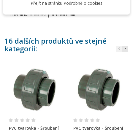
Přejít na stránku Podrobně o cookies
které se spojují lepením nebo pomocí mechanických
spojů. Výhodou je jak snadná manipulace i montáž, tak
chemická odolnost potrubních dílů.
16 dalších produktů ve stejné
kategorii:
PVC tvarovka - Šroubení
PVC tvarovka - Šroubení