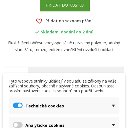
PŘIDAT DO KOŠÍKU
favorite_border
Přidat na seznam přání
Skladem, dodání do 2 dnů

Ekol. řešení ohřevu vody-speciálně upravený polymer,odolný
slun. žáru, mrazu, extrém. znečištění ovzduší i oxidaci
Popis
Přílohy
Tyto webové stránky ukládají v souladu se zákony na vaše
zařízení soubory, obecně nazývané cookies. Odsouhlaste
Bazénové solární kolektory - výrazně Vám prodlouží letní
prosím nastavení cookies souborů pro použití webu.
×
×
Vytvořit seznam přání
sezónu a to při téměř nulových nákladech. (V případě
Přihlásit se
napojení na filtrační okruh). Jsou vyrobeny ze speciálně
upraveného polymeru tak, aby byly odolné proti UV
Technické cookies
×
záření, mrazu, extrémnímu znečištění ovzduší, oxidaci.
My wishlists
Název seznamu přání
Musíte být přihlášen, abyste si mohli výrobky uložit do
Jsou také odolné bazénové chemii. Lze je instalovat jak k
svého seznamu přání.
bazénům které jsou již v provozu, tak k bazénům nově
zbudovaným a to na střechu rodinného domu, garáže,
Analytické cookies