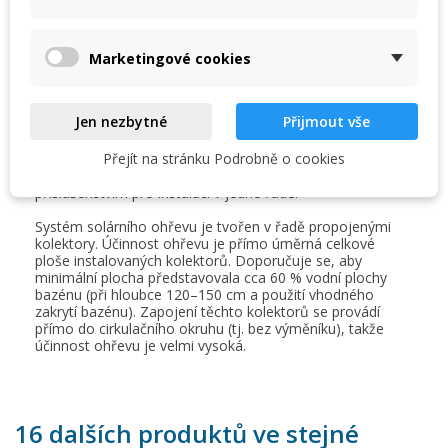
Create new list
add_circle_outline
nebo na zahradu.
Pro lepší účinnost vyberte správné místo tak, aby na
Zrušit
Přihlásit se
Zrušit
Vytvořit seznam přání
panely dopadalo co nejvíce slunečních paprsků. Ideální
Marketingové cookies
pozice montáže je na jihozápad při úhlu 15–30° od
horizontu. Solární panel nemá téměř žádnou tlakovou
ztrátu, každý SC panel je testován na tlak 2,5 bar.
Jen nezbytné
Přijmout vše
Každá sada solárních kolektorů obsahuje příslušný počet
spojovacího a instalačního příslušenství pro rychlou a
Přejít na stránku Podrobně o cookies
bezproblémovou instalaci. Všechny sady jsou vybaveny
příslušenstvím pro instalaci v jedné řadě.
Systém solárního ohřevu je tvořen v řadě propojenými
kolektory. Účinnost ohřevu je přímo úměrná celkové
ploše instalovaných kolektorů. Doporučuje se, aby
minimální plocha představovala cca 60 % vodní plochy
bazénu (při hloubce 120–150 cm a použití vhodného
zakrytí bazénu). Zapojení těchto kolektorů se provádí
přímo do cirkulačního okruhu (tj. bez výměníku), takže
účinnost ohřevu je velmi vysoká.
16 dalších produktů ve stejné