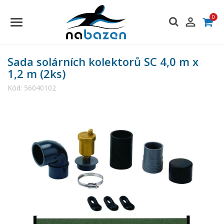
0

Sada solárních kolektorů SC 4,0 m x
1,2 m (2ks)
Kód:
56040102