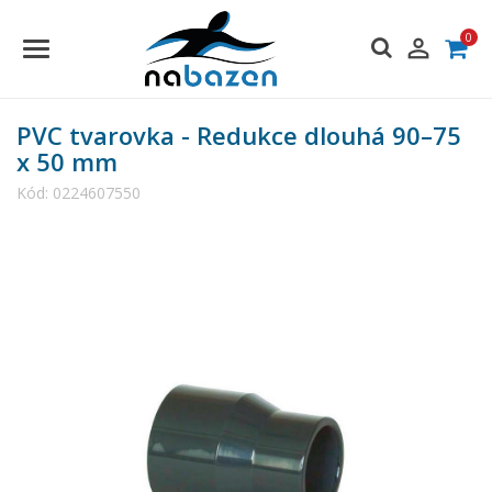
0

PVC tvarovka - Redukce dlouhá 90–75
x 50 mm
Kód:
0224607550