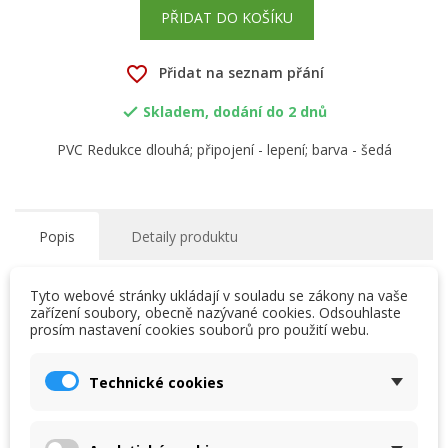
PŘIDAT DO KOŠÍKU
favorite_border
Přidat na seznam přání
Skladem, dodání do 2 dnů

PVC Redukce dlouhá; připojení - lepení; barva - šedá
Popis
Detaily produktu
Systém tlakových trubek - tvarovek - armatur z PVC-U,
Tyto webové stránky ukládají v souladu se zákony na vaše
které se spojují lepením nebo pomocí mechanických
zařízení soubory, obecně nazývané cookies. Odsouhlaste
spojů. Výhodou je jak snadná manipulace i montáž, tak
prosím nastavení cookies souborů pro použití webu.
×
×
chemická odolnost potrubních dílů.
Vytvořit seznam přání
Přihlásit se
Technické cookies
×
My wishlists
Název seznamu přání
Musíte být přihlášen, abyste si mohli výrobky uložit do
16 dalších produktů ve stejné
svého seznamu přání.