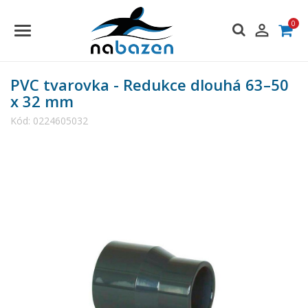
0

PVC tvarovka - Redukce dlouhá 63–50
x 32 mm
Kód:
0224605032