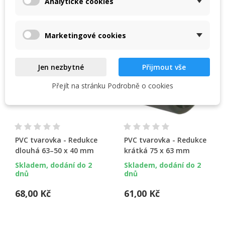
Analytické cookies
kategorii:
Create new list
add_circle_outline
Zrušit
Přihlásit se
Zrušit
Vytvořit seznam přání
Marketingové cookies
Jen nezbytné
Přijmout vše
Přejít na stránku Podrobně o cookies
PVC tvarovka - Redukce
PVC tvarovka - Redukce
dlouhá 63–50 x 40 mm
krátká 75 x 63 mm
Skladem, dodání do 2
Skladem, dodání do 2
dnů
dnů
68,00 Kč
61,00 Kč