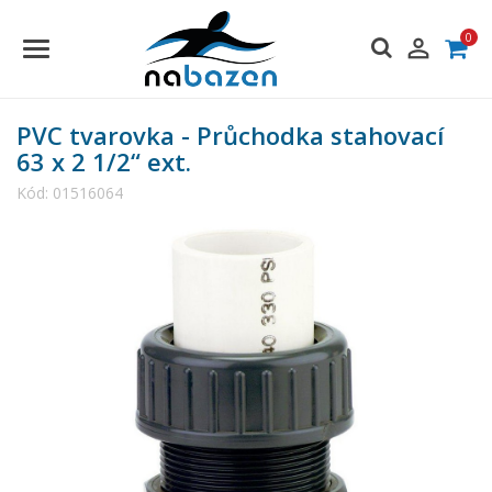
0

PVC tvarovka - Průchodka stahovací
63 x 2 1/2“ ext.
Kód:
01516064