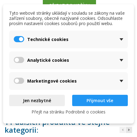
PŘIDAT DO KOŠÍKU
Tyto webové stránky ukládají v souladu se zákony na vaše
zařízení soubory, obecně nazývané cookies. Odsouhlaste
favorite_border
Přidat na seznam přání
prosím nastavení cookies souborů pro použití webu.
×
×
Vytvořit seznam přání
Přihlásit se
Skladem, dodání do 2 dnů

Technické cookies
×
Příslušenství pro tepelné výměníky
My wishlists
Název seznamu přání
Musíte být přihlášen, abyste si mohli výrobky uložit do
svého seznamu přání.
Analytické cookies
Create new list
add_circle_outline
Popis
Detaily produktu
Zrušit
Přihlásit se
Zrušit
Vytvořit seznam přání
Marketingové cookies
T-kus připravený na umístění jímky pro sledování teploty
vody.
Jen nezbytné
Přijmout vše
Přejít na stránku Podrobně o cookies
11 dalších produktů ve stejné
kategorii: