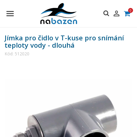
0

Jímka pro čidlo v T-kuse pro snímání
teploty vody - dlouhá
Kód:
512020