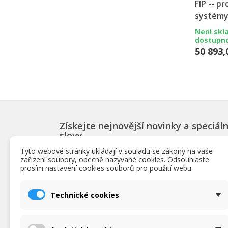
FIP -- pr
systém
Není skl
dostupn
50 893,
Získejte nejnovější novinky a speciáln
slevy
Tyto webové stránky ukládají v souladu se zákony na vaše
zařízení soubory, obecně nazývané cookies. Odsouhlaste
prosím nastavení cookies souborů pro použití webu.
PRODUKTY
INF
Technické cookies
Slevy
Podmín
Novinky
O nás
Nejpopulárnější bazénové produkty
Obchod