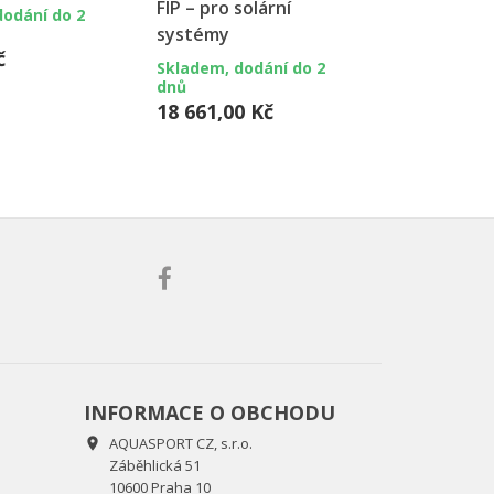
FIP – pro solární
dodání do 2
Skladem, do
systémy
dnů
č
72,00 Kč
Skladem, dodání do 2
dnů
18 661,00 Kč
INFORMACE O OBCHODU
AQUASPORT CZ, s.r.o.

Záběhlická 51
10600 Praha 10