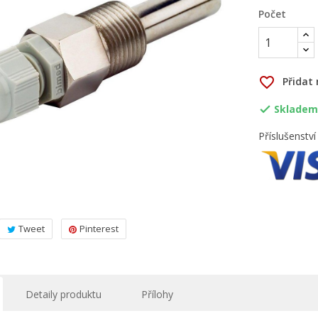
Počet
favorite_border
Přidat
Skladem,

Příslušenstv
Tweet
Pinterest
Detaily produktu
Přílohy