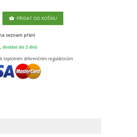
PŘIDAT DO KOŠÍKU

 na seznam přání
 dodání do 2 dnů
í k teplotním diferenčním regulátorům