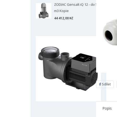
ZODIAC Gensalt iQ 12 - do 50
m3 Kopie
44 412,00 Kč
Sdílet
Popis