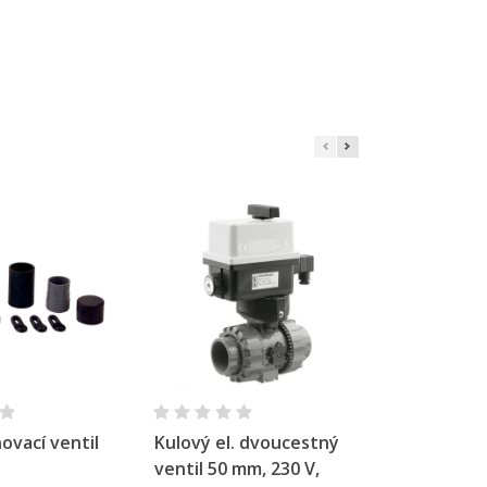
×
×
×
e
í
hlý náhled
Rychlý náhled
Rychl
vací ventil
Kulový el. dvoucestný
PVC tvarov
ventil 50 mm, 230 V,
90° 50 int. 