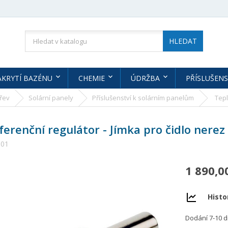
HLEDAT
AKRYTÍ BAZÉNU
CHEMIE
ÚDRŽBA
PŘÍSLUŠENS
řev
Solární panely
Příslušenství k solárním panelům
Tepl
iferenční regulátor - Jímka pro čidlo nerez
901
1 890,0
Histo
Dodání 7-10 d