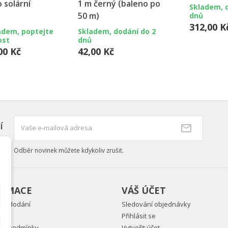
o solární
1 m černý (baleno po
Skladem, 
y
50 m)
dnů
312,00 K
adem, poptejte
Skladem, dodání do 2
ost
dnů
00 Kč
42,00 Kč
í
Odběr novinek můžete kdykoliv zrušit.
ORMACE
VÁŠ ÚČET
ky dodání
Sledování objednávky
Přihlásit se
ní podmínky
Vytvořit účet