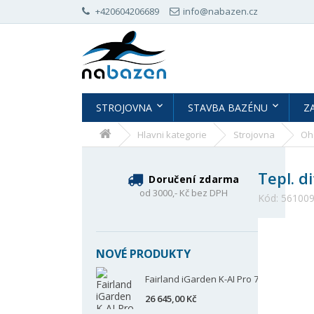
+420604206689
info@nabazen.cz
STROJOVNA
STAVBA BAZÉNU
Z
Hlavni kategorie
Strojovna
Oh
Tepl. d
Doručení zdarma
od 3000,- Kč bez DPH
Kód:
56100
NOVÉ PRODUKTY
Fairland iGarden K-AI Pro 70
26 645,00 Kč