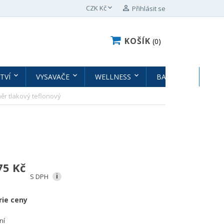

CZK Kč

Přihlásit se
KOŠÍK
0
TVÍ
VYSAVAČE
WELLNESS
BAZÉNY
BAZ
ěr tlakový teflonový
75 Kč
S DPH
i
rie ceny
ní