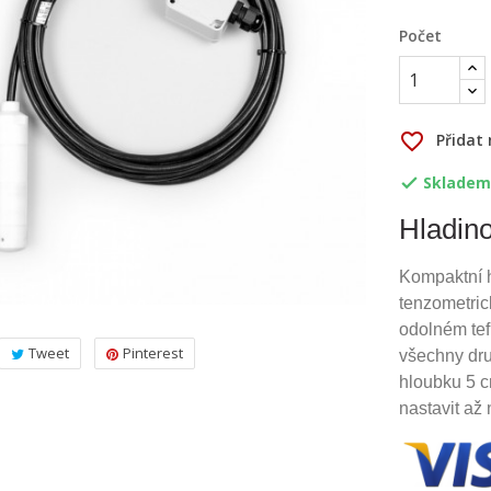
Počet
favorite_border
Přidat
Skladem

Hladino
Kompaktní h
tenzometric
odolném te
Tweet
Pinterest
všechny dru
hloubku 5 c
nastavit až