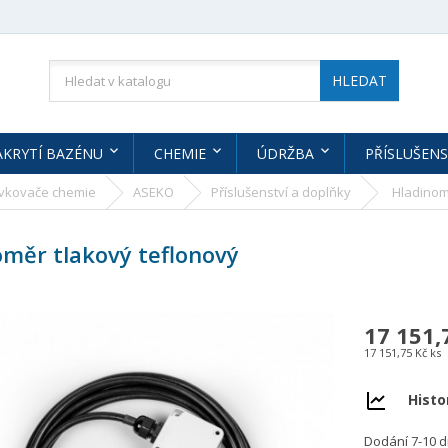
HLEDAT
AKRYTÍ BAZÉNU
CHEMIE
ÚDRŽBA
PŘÍSLUŠENS
vkovače chemie
ASEKO
Příslušenství a doplňky
Hladinom
měr tlakový teflonový
17 151,
17 151,75 Kč ks
Histo
Dodání 7-10 d