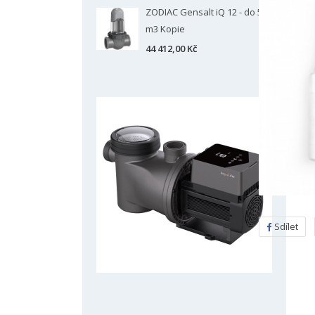
ZODIAC Gensalt iQ 12 - do 50
m3 Kopie
44 412,00 Kč
Sdílet