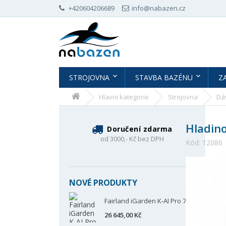
+420604206689
info@nabazen.cz
STROJOVNA
STAVBA BAZÉNU
Z
Hlavni kategorie
Strojovna
Dá
Hladino
Doručení zdarma
od 3000,- Kč bez DPH
Kód:
12086
NOVÉ PRODUKTY
Fairland iGarden K-AI Pro 70
26 645,00 Kč