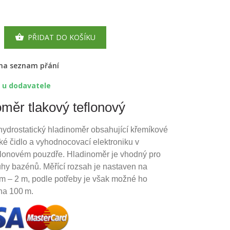
PŘIDAT DO KOŠÍKU

 na seznam přání
 u dodavatele
měr tlakový teflonový
ydrostatický hladinoměr obsahující křemíkové
ké čidlo a vyhodnocovací elektroniku v
flonovém pouzdře. Hladinoměr je vhodný pro
hy bazénů. Měřící rozsah je nastaven na
m – 2 m, podle potřeby je však možné ho
 na 100 m.