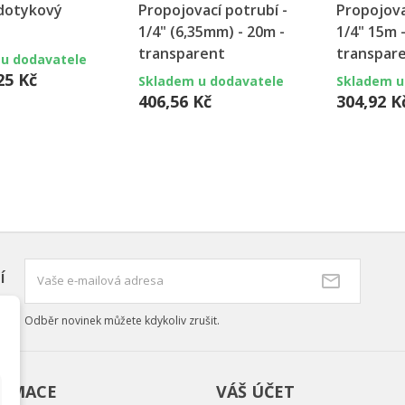
 dotykový
Propojovací potrubí -
Propojova
1/4" (6,35mm) - 20m -
1/4" 15m 
transparent
transpar
u dodavatele
25 Kč
Skladem u dodavatele
Skladem u
406,56 Kč
304,92 K
í
Odběr novinek můžete kdykoliv zrušit.
ORMACE
VÁŠ ÚČET