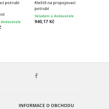
cí potrubí
Kleště na propojovací
Propojovací
-
potrubí
1/4" (6,35
ent
(celé balení
Skladem u dodavatele
transparen
940,17 Kč
 dodavatele
č
Skladem u 
5 844,30 
INFORMACE O OBCHODU