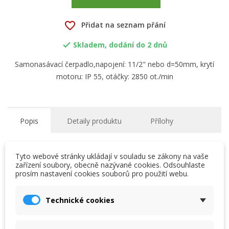
favorite_border
Přidat na seznam přání
Skladem, dodání do 2 dnů

Samonasávací čerpadlo,napojení: 11/2" nebo d=50mm, krytí
motoru: IP 55, otáčky: 2850 ot./min
Popis
Detaily produktu
Přílohy
Samonasávací čerpadlo s velkokapacitním předfiltrem
Tyto webové stránky ukládají v souladu se zákony na vaše
zařízení soubory, obecně nazývané cookies. Odsouhlaste
Každý kus je testován (má svůj evidenční „rodný“ list s
prosím nastavení cookies souborů pro použití webu.
×
×
Vytvořit seznam přání
naměřenými technickými údaji přiložen na zadní straně
Přihlásit se
návodu)
Technické cookies
×
Tělo čerpadla a difusor z polypropylenu zesíleného
My wishlists
Název seznamu přání
Musíte být přihlášen, abyste si mohli výrobky uložit do
skelným vláknem dodává nadstandardní životnost
svého seznamu přání.