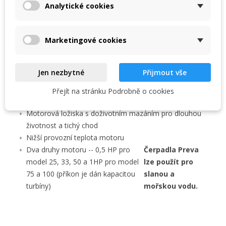
Průhledný polykarbonátový kryt pro jednoduchou
Analytické cookies
Create new list
add_circle_outline
kontrolu předfiltru
Jedinečný konický systém těsnění víka předfiltru
Zrušit
Přihlásit se
Zrušit
Vytvořit seznam přání
Marketingové cookies
Dvě možnosti připojení -- vnitřní závit 1 1/2“ nebo
rozebíratelným napojením s výstupem pro lepení D 50
mm
Jen nezbytné
Přijmout vše
Těsnící segment z karbon-keramiky a nerez oceli AISI
316 je v turbíně uložen na bronzovém zástřiku
Přejít na stránku Podrobně o cookies
Osa čerpadla není v kontaktu s čerpanou vodou
Motorová ložiska s doživotním mazáním pro dlouhou
životnost a tichý chod
Nižší provozní teplota motoru
Dva druhy motoru -- 0,5 HP pro
Čerpadla Preva
model 25, 33, 50 a 1HP pro model
lze použít pro
75 a 100 (příkon je dán kapacitou
slanou a
turbíny)
mořskou vodu.