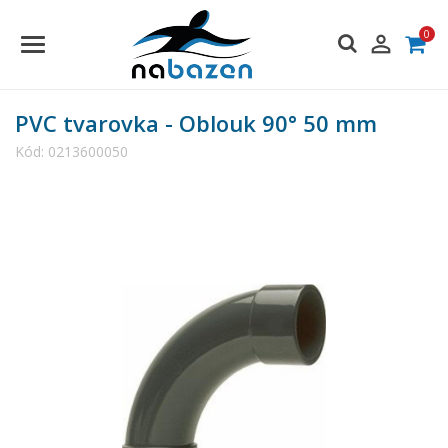
0

PVC tvarovka - Oblouk 90° 50 mm
Kód:
0213600050