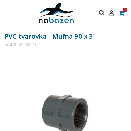
0

PVC tvarovka - Mufna 90 x 3“
Kód:
0202609010