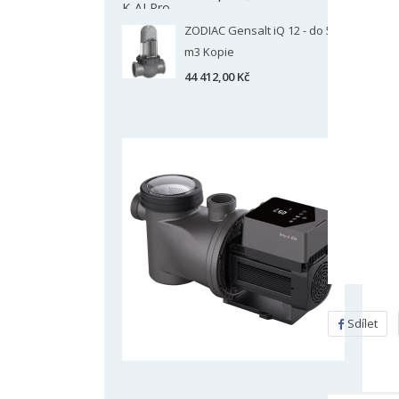
ZODIAC Gensalt iQ 12 - do 50
m3 Kopie
44 412,00 Kč
Sdílet