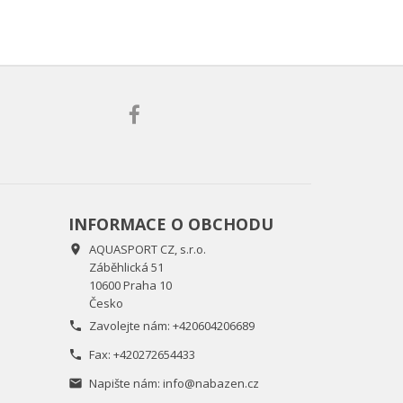
INFORMACE O OBCHODU
AQUASPORT CZ, s.r.o.

Záběhlická 51
10600 Praha 10
Česko
Zavolejte nám:
+420604206689

Fax:
+420272654433

Napište nám:
info@nabazen.cz
