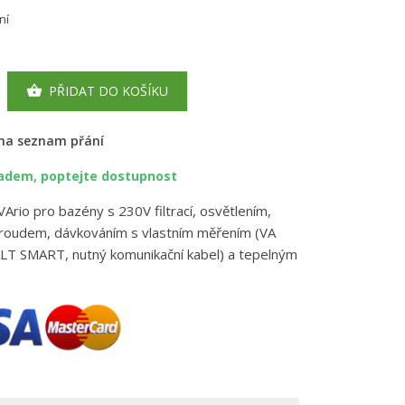
ní
PŘIDAT DO KOŠÍKU

 na seznam přání
ladem, poptejte dostupnost
Ario pro bazény s 230V filtrací, osvětlením,
roudem, dávkováním s vlastním měřením (VA
LT SMART, nutný komunikační kabel) a tepelným