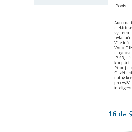
Popis
Automati
elektrick
systému V
ovladače
Více info
VArio DI
diagnosti
V
P
IP 65, dí
koupání.
Připojte 
M
Ná
Mus
Osvětlen
nutný kom
přá
pro vyžád
inteligen
add_circle_outline
16 dal