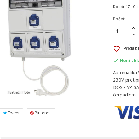
Dodání 7-10 d
Počet
favorite_border
Přidat
Není sk

Automatika V
230V protip
DOS / VA SA
čerpadlem
Tweet
Pinterest