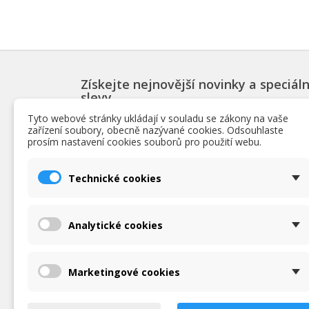
Získejte nejnovější novinky a speciáln
slevy
Tyto webové stránky ukládají v souladu se zákony na vaše
zařízení soubory, obecně nazývané cookies. Odsouhlaste
prosím nastavení cookies souborů pro použití webu.
PRODUKTY
INF
Technické cookies
Slevy
Podmín
Novinky
O nás
Nejpopulárnější bazénové produkty
Obchod
Analytické cookies
Ochrana
zpraco
Podrob
Marketingové cookies
Napišt
Mapa s