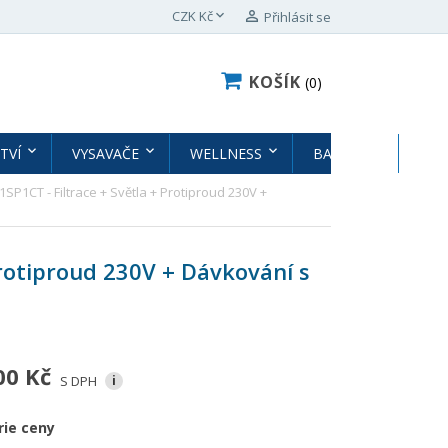

CZK Kč

Přihlásit se
KOŠÍK
0
TVÍ
VYSAVAČE
WELLNESS
BAZÉNY
BAZ
SP1CT - Filtrace + Světla + Protiproud 230V +
Protiproud 230V + Dávkování s
00 Kč
S DPH
i
rie ceny