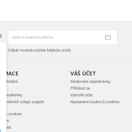
í
Odběr novinek můžete kdykoliv zrušit.
ORMACE
VÁŠ ÚČET
ky dodání
Sledování objednávky
Přihlásit se
ní podmínky
Vytvořit účet
 osobních údajů a jejich
Nastavení souborů cookies
vání
ně o cookies
e nám.
tránek