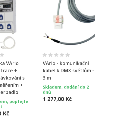
hlý náhled
Rychlý náhled
Rychl
ka VArio
VArio - komunikační
Automatika
ltrace +
kabel k DMX světlům -
F1SP3A - Fi
Dávkování s
3 m
Světla + P
měřením +
400V + Dáv
Skladem, dodání do 2
čerpadlo
vlastního 
dnů
1 277,00 Kč
dem, poptejte
Není sklade
t
dostupnost
0 Kč
35 629,00