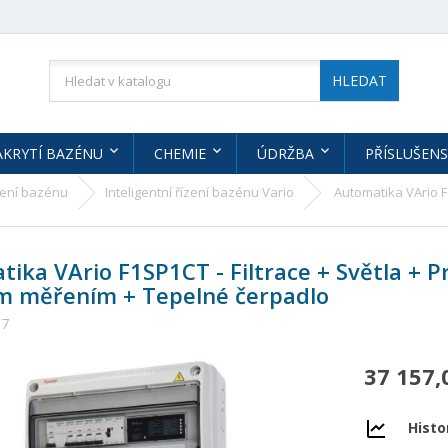
HLEDAT
AKRYTÍ BAZÉNU
CHEMIE
ÚDRŽBA
PŘÍSLUŠENS
zení bazénu
Inteligentní řízení bazénu Vario
Automatika VArio F1
ika VArio F1SP1CT - Filtrace + Světla + 
ím měřením + Tepelné čerpadlo
17
37 157,
Histo