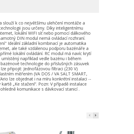
a slouží k co největšímu ulehčení montáže a
echnologii jsou určeny. Díky inteligentnímu
ternet, lokální WIFI síť nebo pomocí dálkového
 Samotný DIN modul nemá ovládací rozhraní.
ení" Ideální základní kombinací je automatika
ernet, ale také vzdálenou podporu bazénáře a
×
×
římé lokální ovládání. RC modul má navíc krytí
mít umístěný například vedle bazénu i během
 bazénové technologie do příslušných zásuvek
×
e připojit: Jednofázovou filtraci (230 V)
s vlastním měřením (VA DOS / VA SALT SMART,
o lze objednat i na míru konkrétní instalaci --
kartě „Ke stažení“. Pozn: V případě instalace
i ohledně komunikace s dávkovací stanicí .
e
í