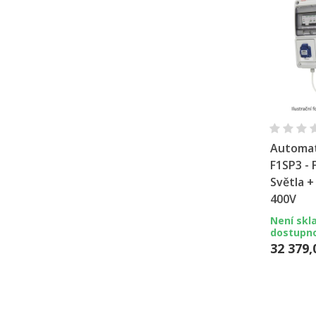
Ry
Automat
F1SP3 - 
Světla +
400V
Není skl
dostupn
32 379,