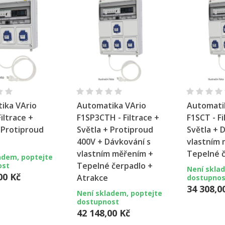
chlý náhled
Rychlý náhled
Ryc
ika VArio
Automatika VArio
Automati
Filtrace +
F1SP3CTH - Filtrace +
F1SCT - Fi
 Protiproud
Světla + Protiproud
Světla + 
400V + Dávkování s
vlastním 
vlastním měřením +
Tepelné 
adem, poptejte
Tepelné čerpadlo +
ost
Není skla
00 Kč
Atrakce
dostupnos
34 308,0
Není skladem, poptejte
dostupnost
42 148,00 Kč