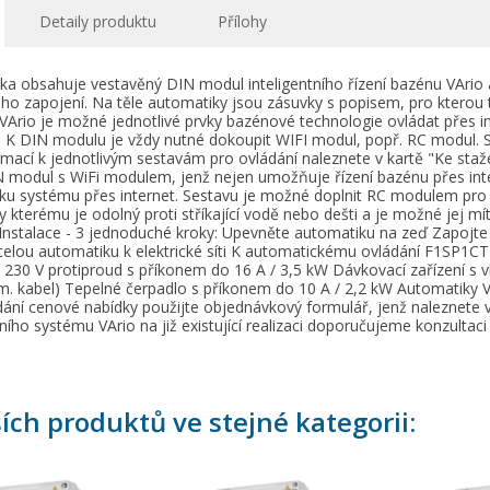
Detaily produktu
Přílohy
ka obsahuje vestavěný DIN modul inteligentního řízení bazénu VArio 
ého zapojení. Na těle automatiky jsou zásuvky s popisem, pro kterou t
Ario je možné jednotlivé prvky bazénové technologie ovládat přes in
. K DIN modulu je vždy nutné dokoupit WIFI modul, popř. RC modul.
rmací k jednotlivým sestavám pro ovládání naleznete v kartě "Ke staž
N modul s WiFi modulem, jenž nejen umožňuje řízení bazénu přes int
ku systému přes internet. Sestavu je možné doplnit RC modulem pro p
ytvořit seznam přání
řihlásit se
ky kterému je odolný proti stříkající vodě nebo dešti a je možné jej 
 Instalace - 3 jednoduché kroky: Upevněte automatiku na zeď Zapojte
celou automatiku k elektrické síti K automatickému ovládání F1SP1CT lz
y wishlists
zev seznamu přání
íte být přihlášen, abyste si mohli výrobky uložit do svého seznamu
í 230 V protiproud s příkonem do 16 A / 3,5 kW Dávkovací zařízení 
. kabel) Tepelné čerpadlo s příkonem do 10 A / 2,2 kW Automatiky VAri
ní.
ání cenové nabídky použijte objednávkový formulář, jenž naleznete v 
Create new list
tního systému VArio na již existující realizaci doporučujeme konzultac
Zrušit
Přihlásit s
Zrušit
Vytvořit seznam přán
ších produktů ve stejné kategorii: