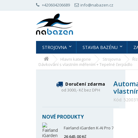
+420604206689
info@nabazen.cz
STROJOVNA
STAVBA BAZÉNU
Z
Hlavni kategorie
Strojovna
Ří
Dávkování s vlastním měřením + Tepelné čerpadlo
Automat
Doručení zdarma
vlastn
od 3000,- Kč bez DPH
Kód:
52003
NOVÉ PRODUKTY
Fairland iGarden K-AI Pro 70
26 645,00 Kč