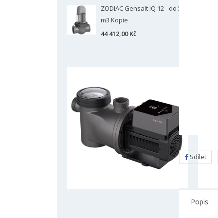
ZODIAC Gensalt iQ 12 - do 50
m3 Kopie
44 412,00 Kč
Sdílet
Popis
V
P