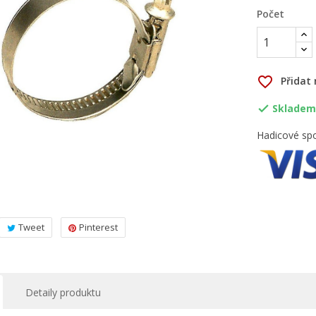
Počet
favorite_border
Přidat
Skladem,

Hadicové spo
Tweet
Pinterest
Detaily produktu
ytvořit seznam přání
řihlásit se