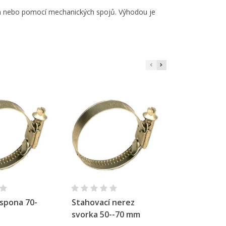
ním nebo pomocí mechanických spojů. Výhodou je
×
e
í
hlý náhled
Rychlý náhled
Rychl
spona 70-
Stahovací nerez
Hadicová s
svorka 50--70 mm
-170 mm