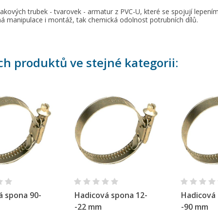
lakových trubek - tvarovek - armatur z PVC-U, které se spojují lepe
á manipulace i montáž, tak chemická odolnost potrubních dílů.
y wishlists
zev seznamu přání
íte být přihlášen, abyste si mohli výrobky uložit do svého seznamu
ní.
Create new list
ch produktů ve stejné kategorii:
Zrušit
Přihlásit s
Zrušit
Vytvořit seznam přán
chlý náhled
Rychlý náhled
Ryc
á spona 90-
Hadicová spona 12-
Hadicová 
-22 mm
-90 mm