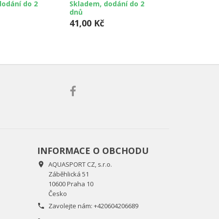
dodání do 2
Skladem, dodání do 2
Skladem, do
dnů
dnů
41,00 Kč
84,00 Kč
INFORMACE O OBCHODU
AQUASPORT CZ, s.r.o.

Záběhlická 51
10600 Praha 10
Česko
Zavolejte nám:
+420604206689
