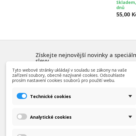
Skladem,
dnů
55,00 K
Získejte nejnovější novinky a speciáln
slevy
Tyto webové stránky ukládají v souladu se zákony na vaše
zařízení soubory, obecně nazývané cookies. Odsouhlaste
prosím nastavení cookies souborů pro použití webu.
PRODUKTY
INF
Technické cookies
Slevy
Podmín
Novinky
O nás
Nejpopulárnější bazénové produkty
Obchod
Analytické cookies
Ochrana
zpraco
Podrob