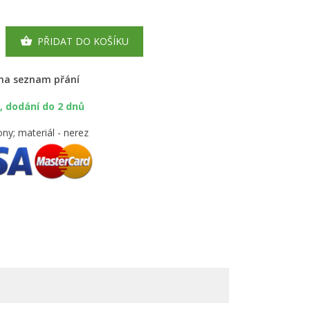
PŘIDAT DO KOŠÍKU

 na seznam přání
 dodání do 2 dnů
ny; materiál - nerez
×
×