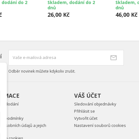
 dodání do 2
Skladem, dodání do 2
Skladem, 
dnů
dnů
č
26,00 Kč
46,00 Kč
í
Odběr novinek můžete kdykoliv zrušit.
ORMACE
VÁŠ ÚČET
ky dodání
Sledování objednávky
Přihlásit se
ní podmínky
Vytvořit účet
 osobních údajů a jejich
Nastavení souborů cookies
vání
ně o cookies