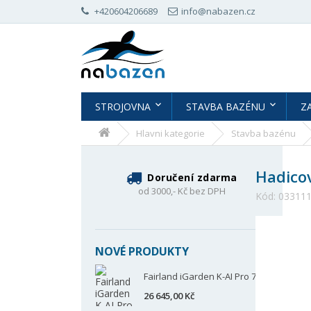
+420604206689
info@nabazen.cz
STROJOVNA
STAVBA BAZÉNU
Z
Hlavni kategorie
Stavba bazénu
Hadico
Doručení zdarma
od 3000,- Kč bez DPH
Kód:
03311
NOVÉ PRODUKTY
Fairland iGarden K-AI Pro 70
26 645,00 Kč