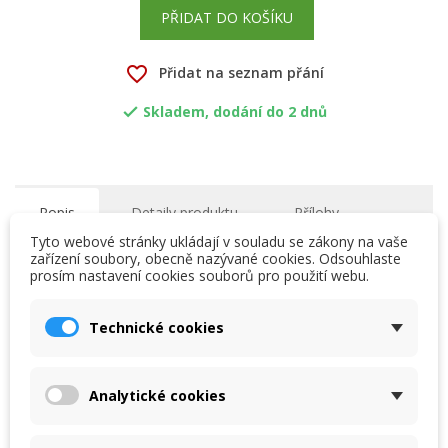
PŘIDAT DO KOŠÍKU
favorite_border
Přidat na seznam přání
Skladem, dodání do 2 dnů

Popis
Detaily produktu
Přílohy
Tyto webové stránky ukládají v souladu se zákony na vaše
zařízení soubory, obecně nazývané cookies. Odsouhlaste
POZOR -- s filtračním médiem ZeoPure
prosím nastavení cookies souborů pro použití webu.
×
×
Vytvořit seznam přání
nepoužívejte flokulanty, aby nedošlo k ucpání
Přihlásit se
pórů a znehodnocení filtračních schopností
Technické cookies
×
tohoto jedinečného přírodního materiálu.
My wishlists
Název seznamu přání
Musíte být přihlášen, abyste si mohli výrobky uložit do
svého seznamu přání.
Zeolit ZeoPure je filtrační médium, kterým lze nahradit
Analytické cookies
Create new list
písek nebo sklo ve všech typech pískových filtrů
add_circle_outline
Zrušit
Přihlásit se