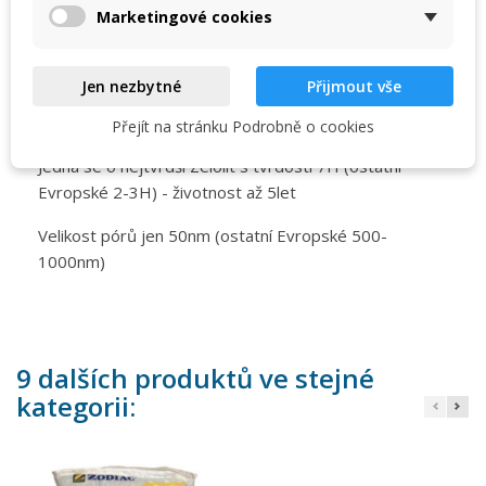
Zvyšuje účinnost sanitačních látek a snižuje jejich
Zrušit
Vytvořit seznam přání
Marketingové cookies
dávkování
Snižuje zápach, podráždění kůže a očí tím, že provádí
Jen nezbytné
Přijmout vše
iontovou výměnu amoniaku/čpavku například při
používání chlóru
Přejít na stránku Podrobně o cookies
Jedná se o nejtvrdší Zelolit s tvrdostí 7H (ostatní
Evropské 2-3H) - životnost až 5let
Velikost pórů jen 50nm (ostatní Evropské 500-
1000nm)
9 dalších produktů ve stejné
kategorii: