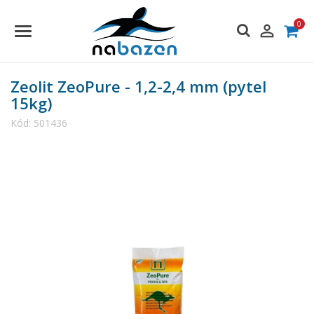
0

Zeolit ZeoPure - 1,2-2,4 mm (pytel
15kg)
Kód:
501436