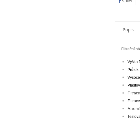
Sdílet
Popis
Filtrační 
V
Výška f
P
Průtok
Vysoce
M
Ná
Mus
Plasto
přá
Filtrac
add_circle_outline
Filtrac
Maximál
Testova