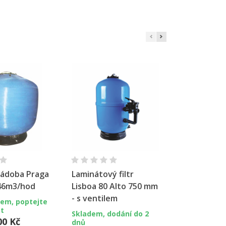
hlý náhled
Rychlý náhled
Rychl
 nádoba Praga
Laminátový filtr
Filtrační n
 46m3/hod
Lisboa 80 Alto 750 mm
VIENNA II 4
- s ventilem
boční venti
dem, poptejte
t
Skladem, dodání do 2
Skladem
00 Kč
dnů
14 850,33