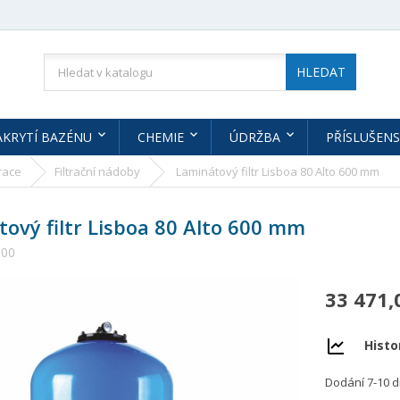
HLEDAT
AKRYTÍ BAZÉNU
CHEMIE
ÚDRŽBA
PŘÍSLUŠENS
trace
Filtrační nádoby
Laminátový filtr Lisboa 80 Alto 600 mm
ový filtr Lisboa 80 Alto 600 mm
600
33 471,
Histo
Dodání 7-10 d