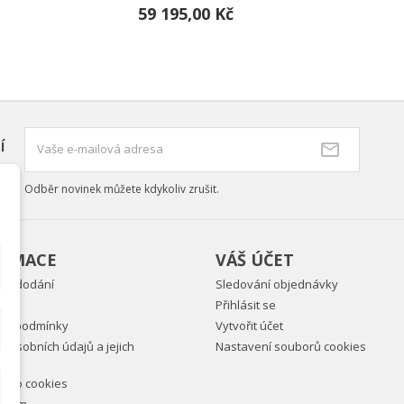
59 195,00 Kč
í
Odběr novinek můžete kdykoliv zrušit.
ORMACE
VÁŠ ÚČET
ky dodání
Sledování objednávky
Přihlásit se
ní podmínky
Vytvořit účet
 osobních údajů a jejich
Nastavení souborů cookies
vání
ně o cookies
e nám.