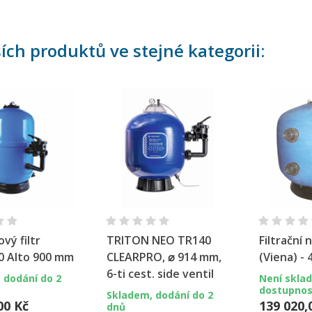
ších produktů ve stejné kategorii:
chlý náhled
Rychlý náhled
Ryc
vý filtr
TRITON NEO TR140
Filtrační
0 Alto 900 mm
CLEARPRO, ⌀ 914 mm,
(Viena) -
6-ti cest. side ventil
 dodání do 2
Není skla
dostupnos
Skladem, dodání do 2
00 Kč
139 020,
dnů