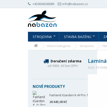
+420604206689
info@nabazen.cz
STROJOVNA
STAVBA BAZÉNU
Z
Hlavni kategorie
Strojovna
Fil
Laminát
Doručení zdarma
od 3000,- Kč bez DPH
Kód:
5FV08
NOVÉ PRODUKTY
Fairland iGarden K-AI Pro 70
26 645,00 Kč