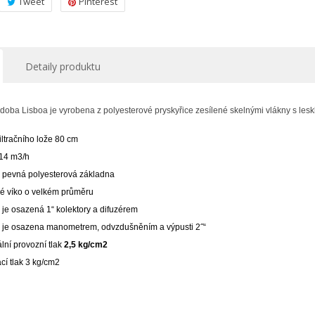
Tweet
Pinterest
Detaily produktu
nádoba Lisboa je vyrobena z polyesterové pryskyřice zesílené skelnými vlákny s le
ytvořit seznam přání
iltračního lože 80 cm
řihlásit se
 14 m3/h
 pevná polyesterová základna
y wishlists
zev seznamu přání
íte být přihlášen, abyste si mohli výrobky uložit do svého seznamu
vé víko o velkém průměru
ní.
e je osazená 1“ kolektory a difuzérem
Create new list
e je osazena manometrem, odvzdušněním a výpusti 2˝“
ní provozní tlak
2,5 kg/cm2
Zrušit
Přihlásit s
Zrušit
Vytvořit seznam přán
cí tlak 3 kg/cm2