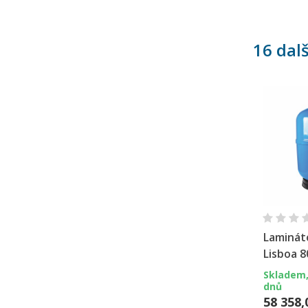
16 dal
Ry
Lamináto
Lisboa 8
Skladem,
dnů
58 358,