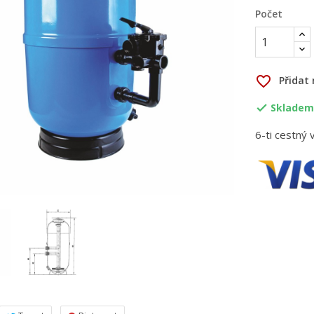
Počet
favorite_border
Přidat
Skladem,

6-ti cestný v