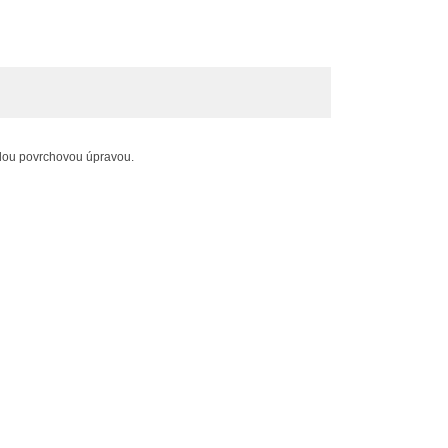
sklou povrchovou úpravou.
×
×
×
e
í