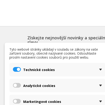
Získejte nejnovější novinky a speciáln
slevy
Tyto webové stránky ukládají v souladu se zákony na vaše
zařízení soubory, obecně nazývané cookies. Odsouhlaste
prosím nastavení cookies souborů pro použití webu.
PRODUKTY
INF
Technické cookies
Slevy
Podmín
Novinky
O nás
Nejpopulárnější bazénové produkty
Obchod
Analytické cookies
Ochrana
zpraco
Podrob
Marketingové cookies
Napišt