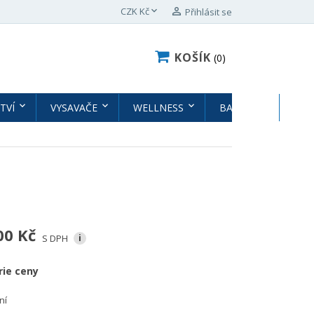

CZK Kč

Přihlásit se
KOŠÍK
0
TVÍ
VYSAVAČE
WELLNESS
BAZÉNY
BAZ
00 Kč
S DPH
i
rie ceny
ní