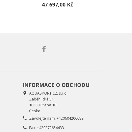
47 697,00 Kč
INFORMACE O OBCHODU
AQUASPORT CZ, s.r.o.

Záběhlická 51
10600 Praha 10
Česko
Zavolejte nám:
+420604206689

Fax:
+420272654433
