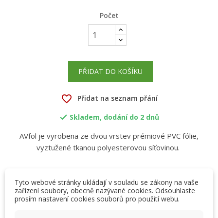
Počet
PŘIDAT DO KOŠÍKU
favorite_border
Přidat na seznam přání
Skladem, dodání do 2 dnů

AVfol je vyrobena ze dvou vrstev prémiové PVC fólie,
vyztužené tkanou polyesterovou síťovinou.
Tyto webové stránky ukládají v souladu se zákony na vaše
zařízení soubory, obecně nazývané cookies. Odsouhlaste
Popis
Detaily produktu
Přílohy
prosím nastavení cookies souborů pro použití webu.
×
×
Vytvořit seznam přání
Přihlásit se