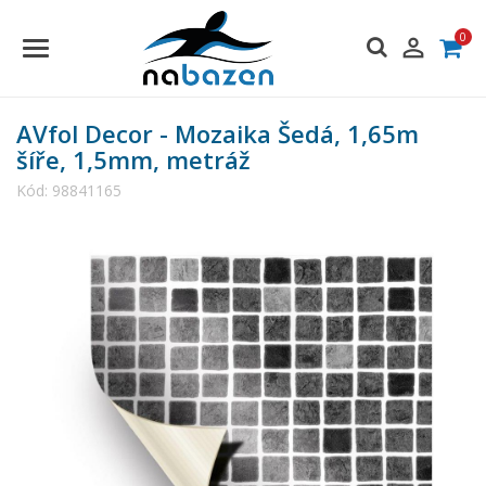
0

AVfol Decor - Mozaika Šedá, 1,65m
šíře, 1,5mm, metráž
Kód:
98841165