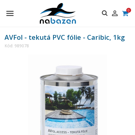
0

AVFol - tekutá PVC fólie - Caribic, 1kg
Kód:
989078