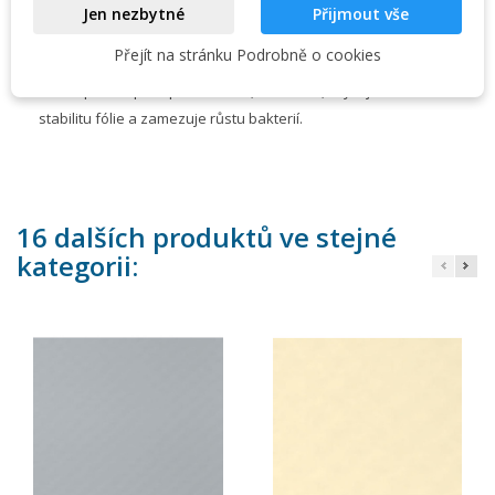
ALKORPLAN je vysoce pevná a tvárná bazénové fólie z
Jen nezbytné
Přijmout vše
měkčeného PVC s výztužnou vložkou z polyesterové tkaniny.
Přejít na stránku Podrobně o cookies
Fólie je opatřena akrylátovou antibakteriální vrstvou, která
chrání povrch před poškozením, starnutím, zvyšuje UV
stabilitu fólie a zamezuje růstu bakterií.
16 dalších produktů ve stejné
kategorii: