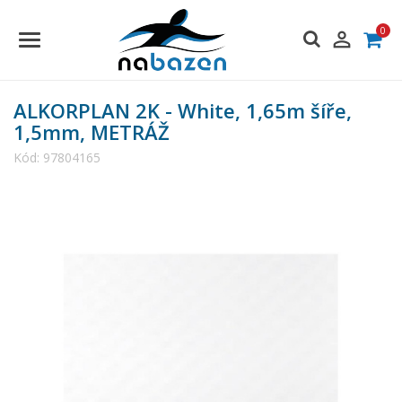
0

ALKORPLAN 2K - White, 1,65m šíře,
1,5mm, METRÁŽ
Kód:
97804165